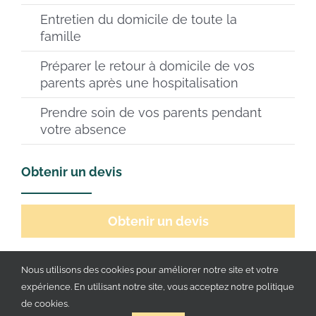
Entretien du domicile de toute la
famille
Préparer le retour à domicile de vos
parents après une hospitalisation
Prendre soin de vos parents pendant
votre absence
Obtenir un devis
Obtenir un devis
Paris intramuros et Hauts de Seine
Nous utilisons des cookies pour améliorer notre site et votre
expérience. En utilisant notre site, vous acceptez notre politique
de cookies.