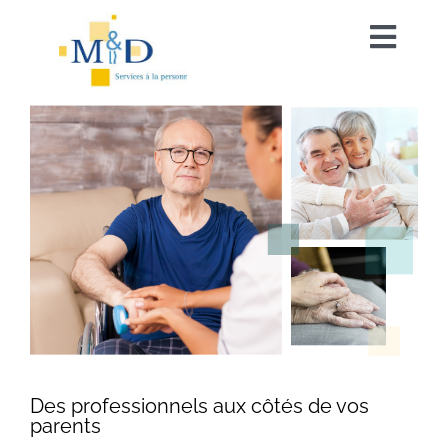
Passer
au
Toggl
contenu
Navig
Nos prestations
Qui sommes-nous ?
Vos questions
Nous contacter
Des professionnels aux côtés de vos
parents